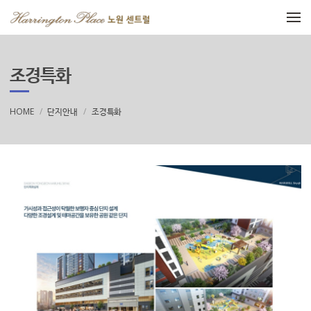
메뉴 건너뛰기
조경특화
HOME
단지안내
조경특화