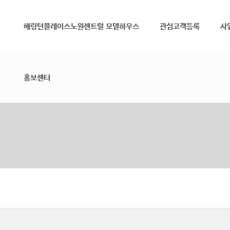
메뉴 건너뛰기
해링턴플레이스노원센트럴 모델하우스
관심고객등록
사
홍보센터