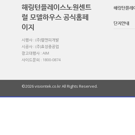
해링턴플레이스노원센트
해링턴플레
럴 모델하우스 공식홈페
단지안내
이지
시행사 : (주)엘앤피개발
시공사 : (주)효성중공업
광고대행사 : AIM
사이드문의 : 1800-0874
©2026 visiontek.co.kr All Rights Reserved.
열
기