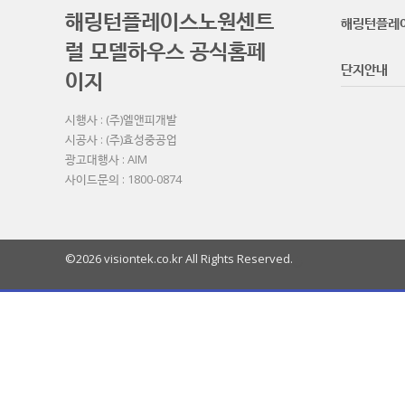
해링턴플레이스노원센트
해링턴플레
럴 모델하우스 공식홈페
단지안내
이지
시행사 : (주)엘앤피개발
시공사 : (주)효성중공업
광고대행사 : AIM
사이드문의 : 1800-0874
©2026 visiontek.co.kr All Rights Reserved.
열
기