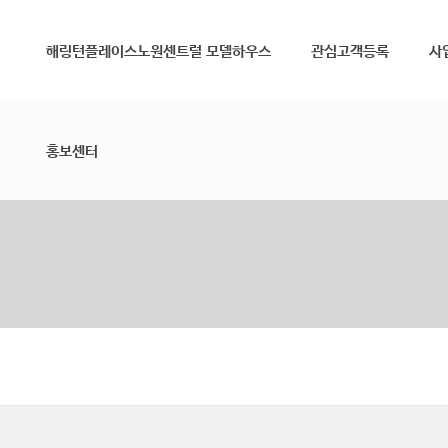
메뉴 건너뛰기
해링턴플레이스노원센트럴 모델하우스
관심고객등록
사
홍보센터