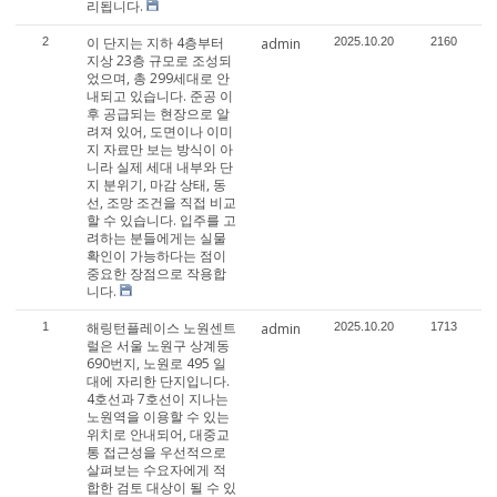
리됩니다.
이 단지는 지하 4층부터
2
admin
2025.10.20
2160
지상 23층 규모로 조성되
었으며, 총 299세대로 안
내되고 있습니다. 준공 이
후 공급되는 현장으로 알
려져 있어, 도면이나 이미
지 자료만 보는 방식이 아
니라 실제 세대 내부와 단
지 분위기, 마감 상태, 동
선, 조망 조건을 직접 비교
할 수 있습니다. 입주를 고
려하는 분들에게는 실물
확인이 가능하다는 점이
중요한 장점으로 작용합
니다.
해링턴플레이스 노원센트
1
admin
2025.10.20
1713
럴은 서울 노원구 상계동
690번지, 노원로 495 일
대에 자리한 단지입니다.
4호선과 7호선이 지나는
노원역을 이용할 수 있는
위치로 안내되어, 대중교
통 접근성을 우선적으로
살펴보는 수요자에게 적
합한 검토 대상이 될 수 있