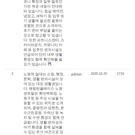
코니 확장과 일부 빌트인
가전 제공 내용이 안내된
바 있습니다. 침실 에어컨,
냉장고, 세탁기 등 입주 초
기 생활에 필요한 품목이
포함된 것으로 소개되어,
초기 준비 부담을 줄이는
요소로 참고할 수 있습니
다. 또한 피트니스센터, 스
카이라운지, 커뮤니티 카
페 등 입주민 편의시설도
언급되어 단지 내부 생활
환경도 함께 확인해볼 필
요가 있습니다.
노원역 일대는 쇼핑, 행정,
3
admin
2025.10.20
1715
문화, 생활 편의시설이 모
여 있는 대표 생활권입니
다. 해링턴플레이스 노원
센트럴은 롯데백화점, 노
원구청 등 주요 시설을 이
용할 수 있는 위치로 소개
되며, 중랑천과 당현천, 온
수근린공원, 수락산 등 녹
지 및 수변 환경도 함께 언
급됩니다. 생활 편의성과
여가 환경을 함께 살펴볼
수 있는 주거 여건으로 정