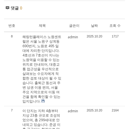
댓글
0
번호
제목
글쓴이
날짜
조회 수
해링턴플레이스 노원센트
8
admin
2025.10.20
1717
럴은 서울 노원구 상계동
690번지, 노원로 495 일
대에 자리한 단지입니다.
4호선과 7호선이 지나는
노원역을 이용할 수 있는
위치로 안내되어, 대중교
통 접근성을 우선적으로
살펴보는 수요자에게 적
합한 검토 대상이 될 수 있
습니다. 출퇴근 동선과 주
변 상권 이용 편의, 서울
주요 지역으로의 이동 여
건을 함께 확인할 수 있는
입지입니다.
이 단지는 지하 4층부터
7
admin
2025.10.20
2164
지상 23층 규모로 조성되
었으며, 총 299세대로 안
내되고 있습니다. 준공 이