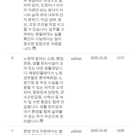
후 공급되는 현장으로 알
려져 있어, 도면이나 이미
지 자료만 보는 방식이 아
니라 실제 세대 내부와 단
지 분위기, 마감 상태, 동
선, 조망 조건을 직접 비교
할 수 있습니다. 입주를 고
려하는 분들에게는 실물
확인이 가능하다는 점이
중요한 장점으로 작용합
니다.
노원역 일대는 쇼핑, 행정,
6
admin
2025.10.20
1717
문화, 생활 편의시설이 모
여 있는 대표 생활권입니
다. 해링턴플레이스 노원
센트럴은 롯데백화점, 노
원구청 등 주요 시설을 이
용할 수 있는 위치로 소개
되며, 중랑천과 당현천, 온
수근린공원, 수락산 등 녹
지 및 수변 환경도 함께 언
급됩니다. 생활 편의성과
여가 환경을 함께 살펴볼
수 있는 주거 여건으로 정
리됩니다.
분양 안내 자료에서는 발
»
admin
2025.10.20
2106