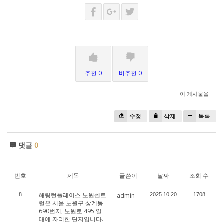
추천 0
비추천 0
이 게시물을
수정
삭제
목록
댓글
0
번호
제목
글쓴이
날짜
조회 수
해링턴플레이스 노원센트
8
admin
2025.10.20
1708
럴은 서울 노원구 상계동
690번지, 노원로 495 일
대에 자리한 단지입니다.