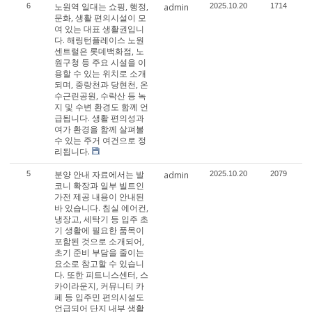
노원역 일대는 쇼핑, 행정,
6
admin
2025.10.20
1714
문화, 생활 편의시설이 모
여 있는 대표 생활권입니
다. 해링턴플레이스 노원
센트럴은 롯데백화점, 노
원구청 등 주요 시설을 이
용할 수 있는 위치로 소개
되며, 중랑천과 당현천, 온
수근린공원, 수락산 등 녹
지 및 수변 환경도 함께 언
급됩니다. 생활 편의성과
여가 환경을 함께 살펴볼
수 있는 주거 여건으로 정
리됩니다.
분양 안내 자료에서는 발
5
admin
2025.10.20
2079
코니 확장과 일부 빌트인
가전 제공 내용이 안내된
바 있습니다. 침실 에어컨,
냉장고, 세탁기 등 입주 초
기 생활에 필요한 품목이
포함된 것으로 소개되어,
초기 준비 부담을 줄이는
요소로 참고할 수 있습니
다. 또한 피트니스센터, 스
카이라운지, 커뮤니티 카
페 등 입주민 편의시설도
언급되어 단지 내부 생활