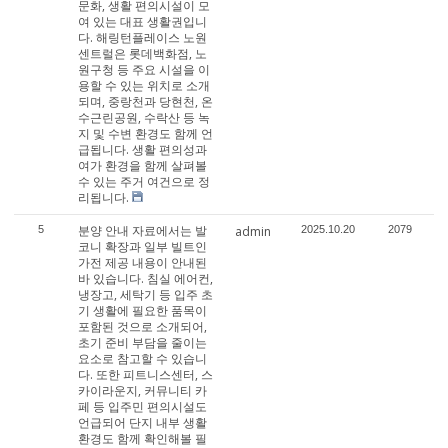
문화, 생활 편의시설이 모
여 있는 대표 생활권입니
다. 해링턴플레이스 노원
센트럴은 롯데백화점, 노
원구청 등 주요 시설을 이
용할 수 있는 위치로 소개
되며, 중랑천과 당현천, 온
수근린공원, 수락산 등 녹
지 및 수변 환경도 함께 언
급됩니다. 생활 편의성과
여가 환경을 함께 살펴볼
수 있는 주거 여건으로 정
리됩니다.
분양 안내 자료에서는 발
5
admin
2025.10.20
2079
코니 확장과 일부 빌트인
가전 제공 내용이 안내된
바 있습니다. 침실 에어컨,
냉장고, 세탁기 등 입주 초
기 생활에 필요한 품목이
포함된 것으로 소개되어,
초기 준비 부담을 줄이는
요소로 참고할 수 있습니
다. 또한 피트니스센터, 스
카이라운지, 커뮤니티 카
페 등 입주민 편의시설도
언급되어 단지 내부 생활
환경도 함께 확인해볼 필