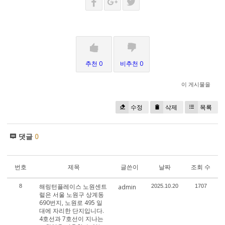
추천 0
비추천 0
이 게시물을
수정
삭제
목록
댓글
0
번호
제목
글쓴이
날짜
조회 수
해링턴플레이스 노원센트
8
admin
2025.10.20
1707
럴은 서울 노원구 상계동
690번지, 노원로 495 일
대에 자리한 단지입니다.
4호선과 7호선이 지나는